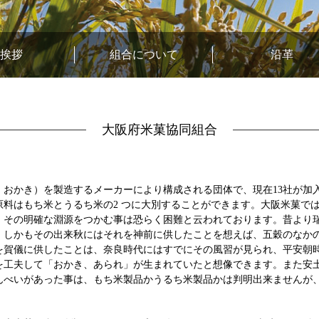
挨拶
組合について
沿革
大阪府米菓協同組合
、おかき）を製造するメーカーにより構成される団体で、現在13社が加
原料はもち米とうるち米の2 つに大別することができます。大阪米菓で
、その明確な淵源をつかむ事は恐らく困難と云われております。昔より
、しかもその出来秋にはそれを神前に供したことを想えば、五穀のなか
を賀儀に供したことは、奈良時代にはすでにその風習が見られ、平安朝
を工夫して「おかき、あられ」が生まれていたと想像できます。また安
んべいがあった事は、もち米製品かうるち米製品かは判明出来ませんが