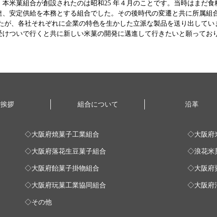
本米菓組合が創設されたのは昭和25 年４月のことです。当時はまだ
達、安定供給を本務とする組合でした。その後時代の変遷と共に所属組
したが、各社それぞれに企業の特色を生かした立派な製品を送り出して
受けついで行くと共に新しい米菓の開発に邁進して行きたいと願ってお
ご挨拶
組合について
沿革
◇大阪府焼菓子工業組合
◇大阪府
◇大阪府落花生豆菓子組合
◇浪花米
◇大阪府飴菓子掛物組合
◇大阪府
◇大阪府玩菓工業協同組合
◇大阪府
◇その他