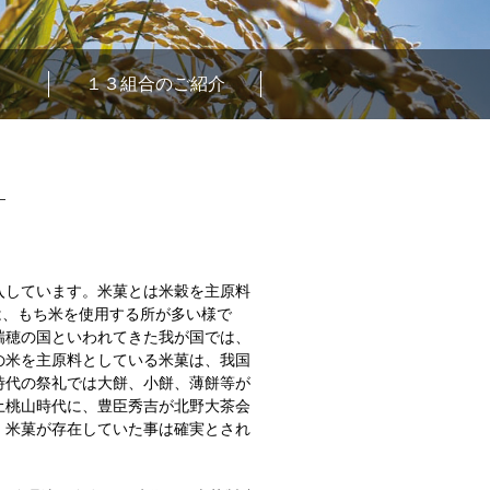
１３組合のご紹介
入しています。米菓とは米穀を主原料
は、もち米を使用する所が多い様で
瑞穂の国といわれてきた我が国では、
の米を主原料としている米菓は、我国
時代の祭礼では大餅、小餅、薄餅等が
土桃山時代に、豊臣秀吉が北野大茶会
、米菓が存在していた事は確実とされ